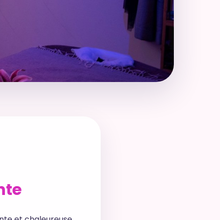
nte
nte et chaleureuse,