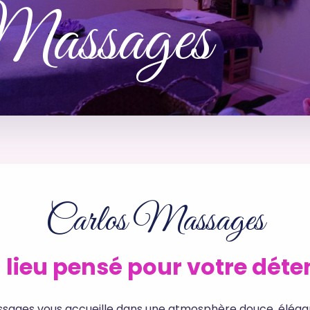
Massages
Carlos Massages
 lieu pensé pour votre déte
ssages vous accueille dans une atmosphère douce, éléga